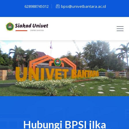
628988745012
bpsi@univetbantara.ac.id
Hubungi BPSI jIka